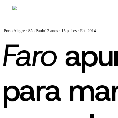
Porto Alegre · São Paulo
12 anos · 15 países · Est. 2014
Faro
apu
para ma