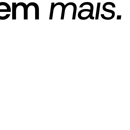
gem
mais.