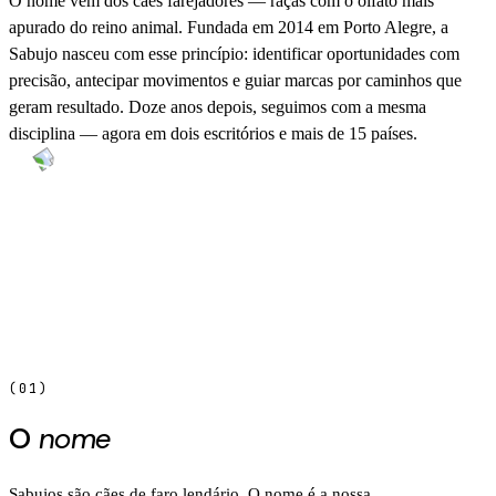
O nome vem dos cães farejadores — raças com o
olfato mais
apurado do reino animal
. Fundada em 2014 em Porto Alegre, a
Sabujo nasceu com esse princípio: identificar oportunidades com
precisão, antecipar movimentos e guiar marcas por caminhos que
geram resultado. Doze anos depois, seguimos com a mesma
disciplina — agora em
dois escritórios
e
mais de 15 países
.
(01)
O
nome
Sabujos são cães de faro lendário. O nome é a nossa